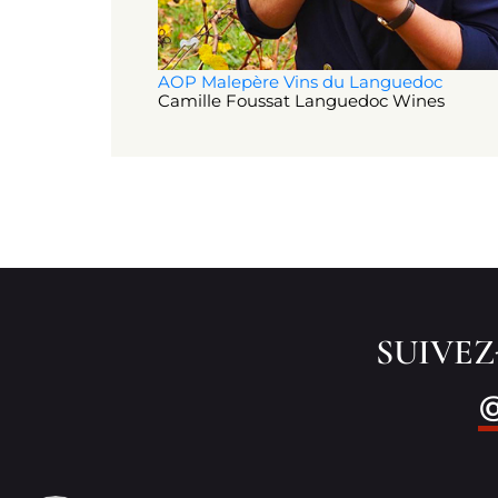
AOP Malepère
Vins du Languedoc
Camille Foussat Languedoc Wines
SUIVE
@