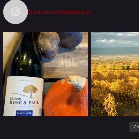
domaineroseetpaul
Ch