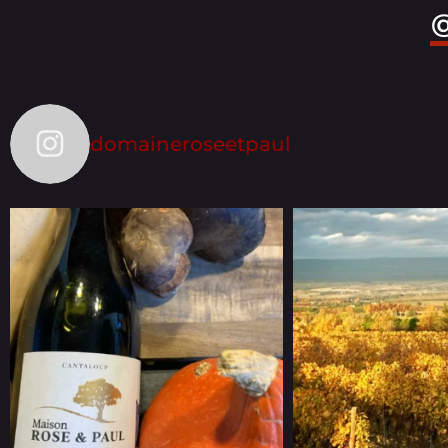
@
domaineroseetpaul