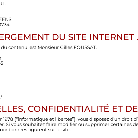
UL.
RZENS
8734
RGEMENT DU SITE INTERNET 
e du contenu, est Monsieur Gilles FOUSSAT.
e
45
/
ES, CONFIDENTIALITÉ ET DES
er 1978 (“informatique et libertés”), vous disposez d’un droit
er. Si vous souhaitez faire modifier ou supprimer certaines d
oordonnées figurent sur le site.