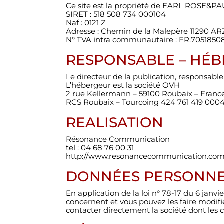
Ce site est la propriété de EARL ROSE&PA
SIRET : 518 508 734 000104
Naf : 0121 Z
Adresse : Chemin de la Malepère 11290 A
N° TVA intra communautaire : FR.7051850
RESPONSABLE – HÉBE
Le directeur de la publication, responsabl
L’hébergeur est la société OVH
2 rue Kellermann – 59100 Roubaix – Franc
RCS Roubaix – Tourcoing 424 761 419 000
REALISATION
Résonance Communication
tel : 04 68 76 00 31
http://www.resonancecommunication.com
DONNÉES PERSONNELL
En application de la loi n° 78-17 du 6 janvi
concernent et vous pouvez les faire modifi
contacter directement la société dont les c