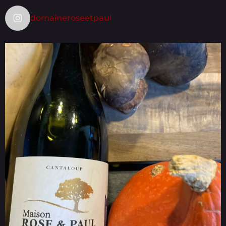
domaineroseetpaul